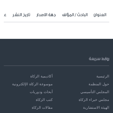
العنوان
الباحث / المؤلف
جهة الاصدار
تاريخ النشر
عرض 
روابط سريعة
الرئيسية
أكاديمية الزكاة
حول المنظمة
موسوعة الزكاة الإلكترونية
المجلس التأسيسي
أبحاث ودوريات
مجلس خبراء الزكاة
كتب الزكاة
الهيئة الاستشارية
مقالات الزكاة